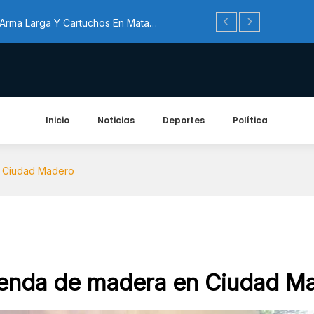
Gobierno De Nuevo Laredo Acerca Servicios Y Apoyos A Familias Con “Presidencia C...
Detienen A Cuatro Personas Con Arma Larga Y Cartuchos En Matamoros
resunto Abandono En Matamoros
necerse En El Centro De Tampico
Evacúan A 500 Personas En Ciudad Madero Por Trasvase De Ferrotanque Descarrilado...
Gobierno De Nuevo Laredo Acerca Servicios Y Apoyos A Familias Con “Presidencia C...
Detienen A Cuatro Personas Con Arma Larga Y Cartuchos En Matamoros
Inicio
Noticias
Deportes
Política
resunto Abandono En Matamoros
necerse En El Centro De Tampico
Evacúan A 500 Personas En Ciudad Madero Por Trasvase De Ferrotanque Descarrilado...
n Ciudad Madero
vienda de madera en Ciudad M